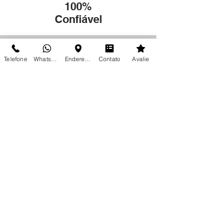
100%
Confiável
Telefone
WhatsApp
Endereço
Contato
Avalie
Obtenha um
orçamento grátis
Preencha os campos e envie o
formulário. Entraremos em contato com
você!
CEP de Origem
CEP de Destino